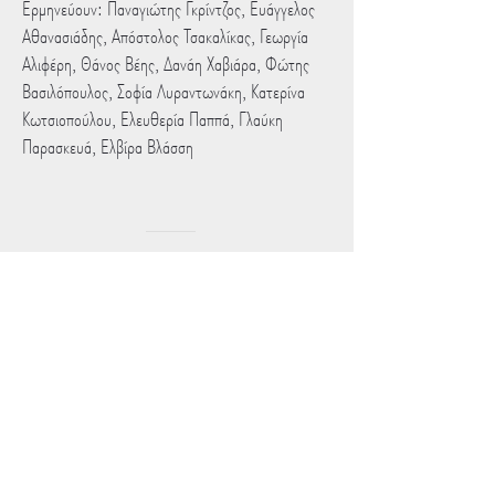
Ερμηνεύουν: Παναγιώτης Γκρίντζος, Ευάγγελος
Αθανασιάδης, Απόστολος Τσακαλίκας, Γεωργία
Αλιφέρη, Θάνος Βέης, Δανάη Χαβιάρα, Φώτης
Βασιλόπουλος, Σοφία Λυραντωνάκη, Κατερίνα
Κωτσιοπούλου, Ελευθερία Παππά, Γλαύκη
Παρασκευά, Ελβίρα Βλάσση
Back to Performances
Contact Us
First Name