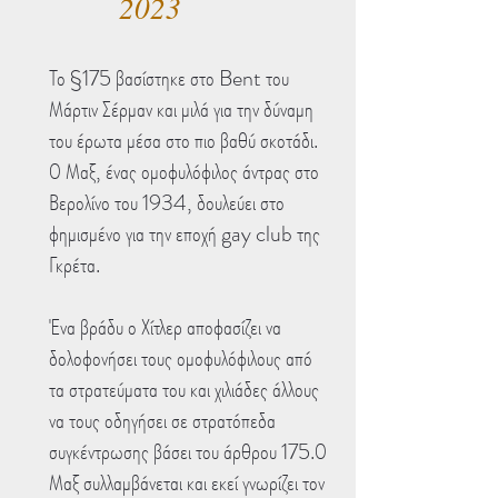
2023
Το §175 βασίστηκε στο Bent του
Μάρτιν Σέρμαν και μιλά για την δύναμη
του έρωτα μέσα στο πιο βαθύ σκοτάδι.
Ο Μαξ, ένας ομοφυλόφιλος άντρας στο
Βερολίνο του 1934, δουλεύει στο
φημισμένο για την εποχή gay club της
Γκρέτα.
Ένα βράδυ ο Χίτλερ αποφασίζει να
δολοφονήσει τους ομοφυλόφιλους από
τα στρατεύματα του και χιλιάδες άλλους
να τους οδηγήσει σε στρατόπεδα
συγκέντρωσης βάσει του άρθρου 175.Ο
Μαξ συλλαμβάνεται και εκεί γνωρίζει τον