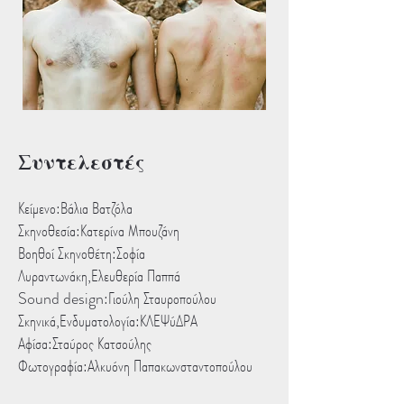
Συντελεστές
Κείμενο:Βάλια Βατζόλα
Σκηνοθεσία:Κατερίνα Μπουζάνη
Βοηθοί Σκηνοθέτη:Σοφία
Λυραντωνάκη,Ελευθερία Παππά
Sound design:Γιούλη Σταυροπούλου
Σκηνικά,Ενδυματολογία:ΚΛΕΨύΔΡΑ
Αφίσα:Σταύρος Κατσούλης
Φωτογραφία:Αλκυόνη Παπακωνσταντοπούλου