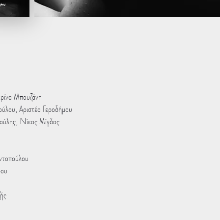
ερίνα Μπουζάνη
ύλου, Αριστέα Γεροδήμου
ούλης, Nίκος Μίγδος
ντοπούλου
δου
ζής