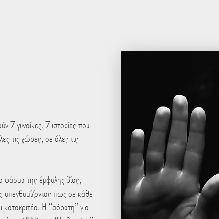
ύν 7 γυναίκες. 7 ιστορίες που
λες τις χώρες, σε όλες τις
το φάσμα της έμφυλης βίας,
ής υπενθυμίζοντας πως σε κάθε
αι κατακριτέα. Η “αόρατη” για