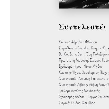
Συντελεστές
Κείμενο: Αφροδίτη Φλώρου
Σκηνοθεσία–Επιμέλεια Κίνησης:Κατ
Βοηθοί Σκηνοθέτη: Έρη Πολυζογωπο
Πρωτότυπη Μουσική: Σταύρος Κατσ
Σχεδιασμός ήχου: Νίκος Μίγδος
Χειριστής Ήχου: Χαράλαμπος Πίσχος
Φωτογραφία: Αλκυόνη Παπακωνστα
Φωτογραφία Αφίσας: Δάφνη Ακοντί
Τρέιλερ: Αντώνης Μανδρανής
Σχεδιασμός Αφίσας: Γιώργος Σαμαντ
Σκηνικά: Ομάδα Κλεψύδρα