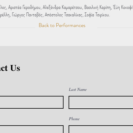
ς, Αριστέα Γεροδήμου, Αλεξάνδρα Καμαρέτσου, Βασιλική Καρίπη, Έύη Κοκοφί
λλη, Γιώργος Πανταβός, Απόστολος Τσακαλίκας, Σοφία Τσιρίκου.
Back to Performances
ct Us
Last Name
Phone