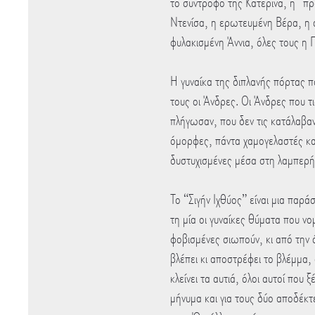
το σύντροφό της Κατερίνα, η “πρ
Ντενίσα, η ερωτευμένη Βέρα, η
φυλακισμένη Άννια, όλες τους η
Η γυναίκα της διπλανής πόρτας πο
τους οι Άνδρες. Οι Άνδρες που τι
πλήγωσαν, που δεν τις κατάλαβαν
όμορφες, πάντα χαμογελαστές κα
δυστυχισμένες μέσα στη λαμπερή 
Το “Σιγήν Ιχθύος” είναι μια παρ
τη μία οι γυναίκες θύματα που νο
φοβισμένες σιωπούν, κι από την ά
βλέπει κι αποστρέφει το βλέμμα,
κλείνει τα αυτιά, όλοι αυτοί που 
μήνυμα και για τους δύο αποδέκτ