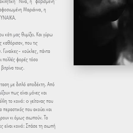
οκλητική” Νίνα, η “φοβισμένη”
 αφοσιωμένη Μαριάννα, η
 ΓΥΝΑΙΚΑ.
υ κάτι μας θυμίζει. Και γύρω
ς καθόρισαν, που τις
. Γυναίκες- κούκλες, πάντα
ι πολλές φορές τόσο
βιτρίνα τους.
άσταση με διπλό αποδέκτη. Από
μίζουν πως είναι μόνες και
λλη το κοινό: o γείτονας που
 ο περαστικός που ακούει και
ξέρουν κι όμως σιωπούν. Το
ες είναι κοινό: Σπάσε τη σιωπή