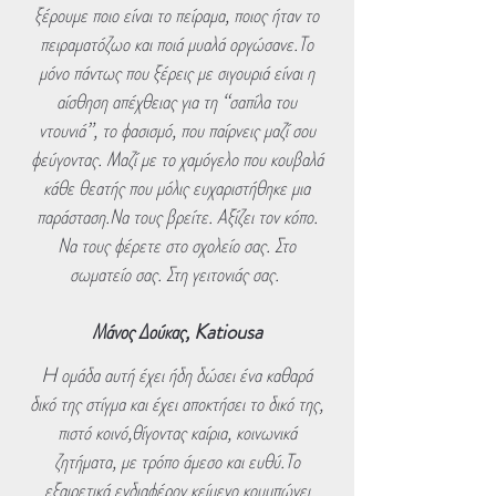
ξέρουμε ποιο είναι το πείραμα, ποιος ήταν το
πειραματόζωο και ποιά μυαλά οργώσανε.Το
μόνο πάντως που ξέρεις με σιγουριά είναι η
αίσθηση απέχθειας για τη “σαπίλα του
ντουνιά”, το φασισμό, που παίρνεις μαζί σου
φεύγοντας. Μαζί με το χαμόγελο που κουβαλά
κάθε θεατής που μόλις ευχαριστήθηκε μια
παράσταση.Να τους βρείτε. Αξίζει τον κόπο.
Να τους φέρετε στο σχολείο σας. Στο
σωματείο σας. Στη γειτονιάς σας.
Μάνος Δούκας, Katiousa
H ομάδα αυτή έχει ήδη δώσει ένα καθαρά
δικό της στίγμα και έχει αποκτήσει το δικό της,
πιστό κοινό,θίγοντας καίρια, κοινωνικά
ζητήματα, με τρόπο άμεσο και ευθύ.Το
εξαιρετικά ενδιαφέρον κείμενο κουμπώνει