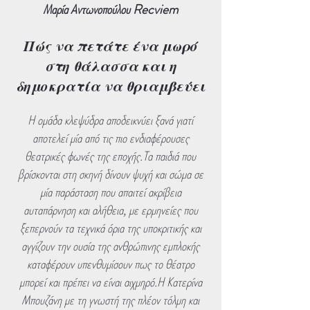
Μαρία Αντωνοπούλου Recviem
Πώς να πετάτε ένα μωρό
στη θάλασσα και η
δημοκρατία να θριαμβεύει
Η ομάδα κλεψύδρα αποδεικνύει ξανά γιατί
αποτελεί μία από τις πιο ενδιαφέρουσες
θεατρικές φωνές της εποχής.Τα παιδιά που
βρίσκονται στη σκηνή δίνουν ψυχή και σώμα σε
μία παράσταση που απαιτεί ακρίβεια
αυταπάρνηση και αλήθεια, με ερμηνείες που
ξεπερνούν τα τεχνικά όρια της υποκριτικής και
αγγίζουν την ουσία της ανθρώπινης εμπλοκής
καταφέρουν υπενθυμίσουν πως το θέατρο
μπορεί και πρέπει να είναι αιχμηρό.Η Κατερίνα
Μπουζάνη με τη γνωστή της πλέον τόλμη και