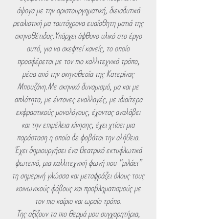
άψογα με την αριστουργηματική, διεισδυτικά
ρεαλιστική μα ταυτόχρονα ευαίσθητη ματιά της
σκηνοθέτιδας.Υπάρχει άφθονο υλικό στο έργο
αυτό, για να σκεφτεί κανείς, το οποίο
προσφέρεται με τον πιο καλλιτεχνικό τρόπο,
μέσα από την σκηνοθεσία της Κατερίνας
Μπουζάνη.Με σκηνικό δυναμισμό, μα και με
απλότητα, με έντονες εναλλαγές, με ιδιαίτερα
εκφραστικούς μονολόγους, έχοντας αναλάβει
και την επιμέλεια κίνησης, έχει χτίσει μια
παράσταση η οποία δε φοβάται την αλήθεια.
Έχει δημιουργήσει ένα θεατρικό εκτυφλωτικά
φωτεινό, μια καλλιτεχνική φωνή που “μιλάει”
τη σημερινή γλώσσα και μεταφράζει όλους τους
κοινωνικούς φόβους και προβληματισμούς με
τον πιο καίριο και ωραίο τρόπο.
Της αξίζουν τα πιο θερμά μου συγχαρητήρια,