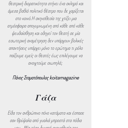
θεατρική διορατικότητα στήνει ένα σκληρό και
άμεσα βαθιά πολιτικό θέατρο που δε χαρίζεται
στο κοινό.Η σκηνοθεσία της χτίζει μια
ατμόσφαιρα απογυμνωμένη από κάθε από κάθε
ψευδαίσθηση και οδηγεί τον θεατή σε μία
εσωτερική αναμέτρηση δεν υπάρχουν βολικές
απαντήσεις υπάρχει μόνο το ερώτημα τι ρόλο
παίζουμε εμείς οι θεατές έως επιλέγουμε να
ανοιχτούμε σιωπηλά;
Πάνος Σταματόπουλος koitamagazine
Γάζα
Είδα τον ανθρώπινο πόνο κατάματα και έσπασε
σαν θρύψαλα από γυαλιά μπροστά στα πόδια
μου…Μία τόσο δυνατή σκηνοθεσία της