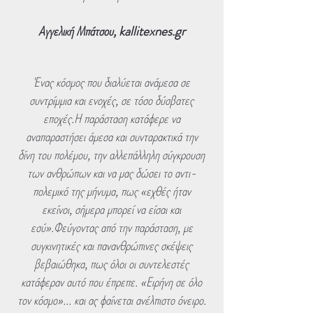
Αγγελική Μπάτσου, kallitexnes.gr
Ένας κόσμος που διαλύεται ανάμεσα σε
συντρίμμια και ενοχές, σε τόσο δύσβατες
εποχές.Η παράσταση κατάφερε να
αναπαραστήσει άμεσα και συνταρακτικά την
δίνη του πολέμου, την αλλεπάλληλη σύγκρουση
των ανθρώπων και να μας δώσει το αντι-
πολεμικό της μήνυμα, πως «εχθές ήταν
εκείνοι, σήμερα μπορεί να είσαι και
εσύ».Φεύγοντας από την παράσταση, με
συγκινητικές και πανανθρώπινες σκέψεις
βεβαιώθηκα, πως όλοι οι συντελεστές
κατάφεραν αυτό που έπρεπε. «Ειρήνη σε όλο
τον κόσμο»... και ας φαίνεται ανέλπιστο όνειρο.