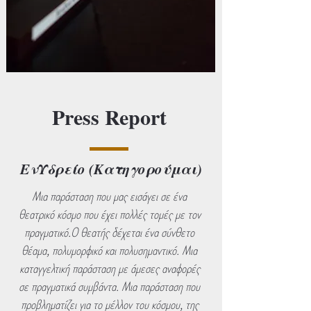
Press Report
ΕνΥδρείο (Κατηγορούμαι)
Μια παράσταση που μας εισάγει σε ένα
θεατρικό κόσμο που έχει πολλές τομές με τον
πραγματικό.Ο θεατής δέχεται ένα σύνθετο
θέαμα, πολυμορφικό και πολυσημαντικό. Μια
καταγγελτική παράσταση με άμεσες αναφορές
σε πραγματικά συμβάντα. Μια παράσταση που
προβληματίζει για το μέλλον του κόσμου, της