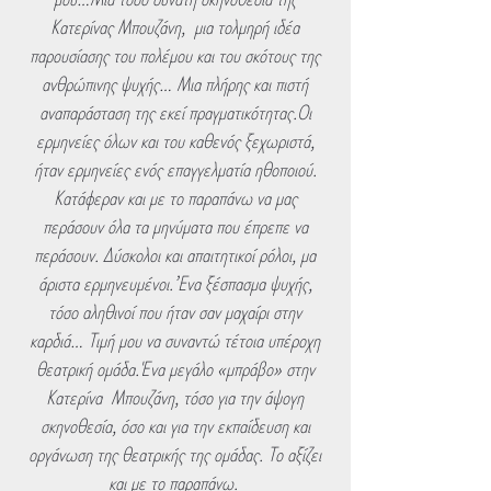
Κατερίνας Μπουζάνη, μια τολμηρή ιδέα
παρουσίασης του πολέμου και του σκότους της
ανθρώπινης ψυχής… Μια πλήρης και πιστή
αναπαράσταση της εκεί πραγματικότητας.Οι
ερμηνείες όλων και του καθενός ξεχωριστά,
ήταν ερμηνείες ενός επαγγελματία ηθοποιού.
Κατάφεραν και με το παραπάνω να μας
περάσουν όλα τα μηνύματα που έπρεπε να
περάσουν. Δύσκολοι και απαιτητικοί ρόλοι, μα
άριστα ερμηνευμένοι.’Ενα ξέσπασμα ψυχής,
τόσο αληθινοί που ήταν σαν μαχαίρι στην
καρδιά… Τιμή μου να συναντώ τέτοια υπέροχη
θεατρική ομάδα.Ένα μεγάλο «μπράβο» στην
Κατερίνα Μπουζάνη, τόσο για την άψογη
σκηνοθεσία, όσο και για την εκπαίδευση και
οργάνωση της θεατρικής της ομάδας. Το αξίζει
και με το παραπάνω.