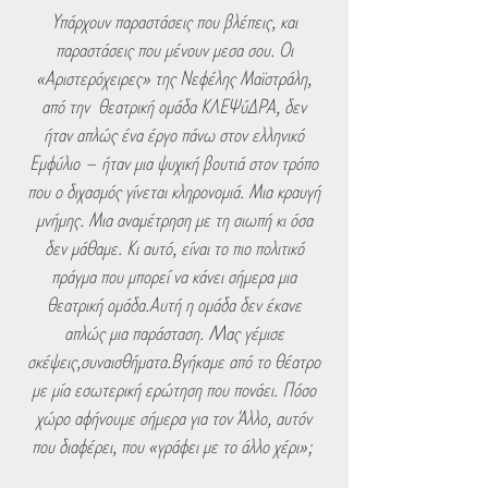
Υπάρχουν παραστάσεις που βλέπεις, και
παραστάσεις που μένουν μεσα σου. Οι
«Αριστερόχειρες» της Νεφέλης Μαϊστράλη,
από την θεατρική ομάδα ΚΛΕΨύΔΡΑ, δεν
ήταν απλώς ένα έργο πάνω στον ελληνικό
Εμφύλιο – ήταν μια ψυχική βουτιά στον τρόπο
που ο διχασμός γίνεται κληρονομιά. Μια κραυγή
μνήμης. Μια αναμέτρηση με τη σιωπή κι όσα
δεν μάθαμε. Κι αυτό, είναι το πιο πολιτικό
πράγμα που μπορεί να κάνει σήμερα μια
θεατρική ομάδα.Αυτή η ομάδα δεν έκανε
απλώς μια παράσταση. Mας γέμισε
σκέψεις,συναισθήματα.Βγήκαμε από το θέατρο
με μία εσωτερική ερώτηση που πονάει. Πόσο
χώρο αφήνουμε σήμερα για τον Άλλο, αυτόν
που διαφέρει, που «γράφει με το άλλο χέρι»;