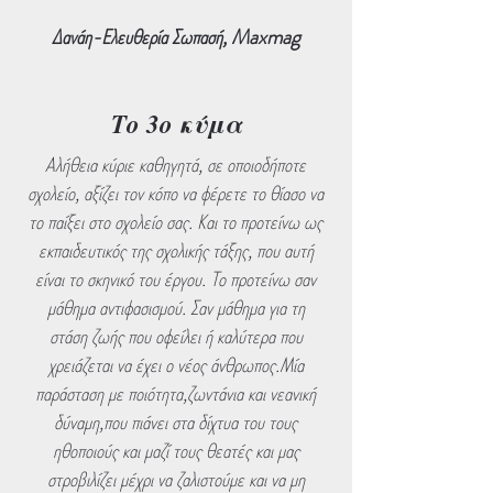
Δανάη-Ελευθερία Σωπασή, Maxmag
Το 3ο κύμα
Αλήθεια κύριε καθηγητά, σε οποιοδήποτε
σχολείο, αξίζει τον κόπο να φέρετε το θίασο να
το παίξει στο σχολείο σας. Και το προτείνω ως
εκπαιδευτικός της σχολικής τάξης, που αυτή
είναι το σκηνικό του έργου. Το προτείνω σαν
μάθημα αντιφασισμού. Σαν μάθημα για τη
στάση ζωής που οφείλει ή καλύτερα που
χρειάζεται να έχει ο νέος άνθρωπος.Μία
παράσταση με ποιότητα,ζωντάνια και νεανική
δύναμη,που πιάνει στα δίχτυα του τους
ηθοποιούς και μαζί τους θεατές και μας
στροβιλίζει μέχρι να ζαλιστούμε και να μη