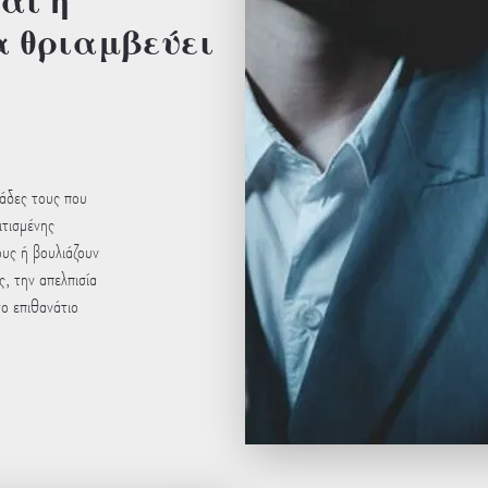
α θριαμβεύει
νάδες τους που
ιτισμένης
υς ή βουλιάζουν
ς, την απελπισία
το επιθανάτιο