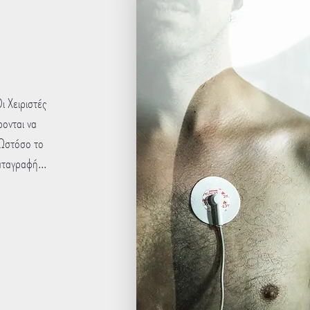
ι Χειριστές
ονται να
 Ωστόσο το
αταγραφή...