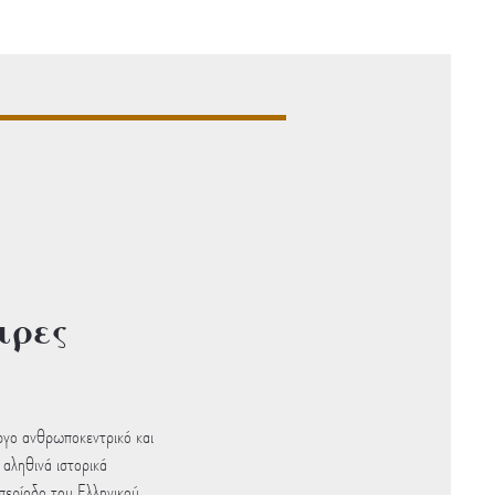
ιρες
έργο ανθρωποκεντρικό και
 αληθινά ιστορικά
περίοδο του Ελληνικού