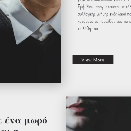
Εμφυλίου, πραγματεύεται με τόλ
συλλογικής μνήμης ενός λαού που
κατάματα το παρελθόν του και ε
τα λάθη του.
View More
ε ένα μωρό
αι η