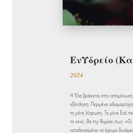
ΕνΥδρείο (Κα
2024
Η Έλα βρίσκεται στην απομόνωση
εξάντληση. Περιμένει αδιαμαρτύρη
τη μόνη λύτρωση. Το μόνο Εσύ πο
το κενό, θα της θυμίσει πως: «Ο
καταδικασμένοι να έχουμε δυνάμε