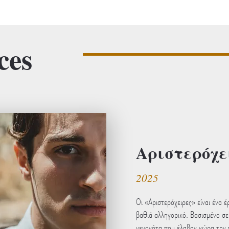
ces
" Be present at the time... "
Αριστερόχε
2025
Οι «Αριστερόχειρες» είναι ένα 
βαθιά αλληγορικό. Βασισμένο σε
γεγονότα που έλαβαν χώρα την 