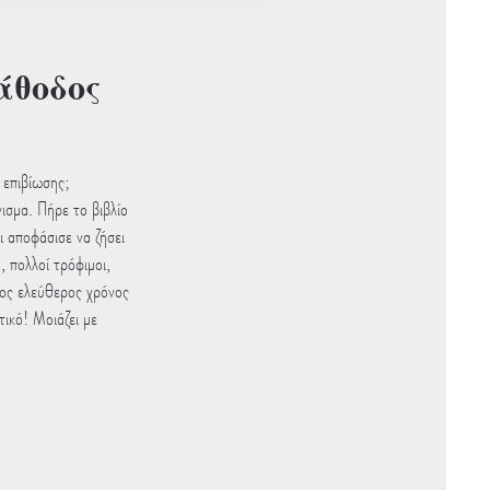
άθοδος
 επιβίωσης;
ισμα. Πήρε το βιβλίο
αι αποφάσισε να ζήσει
, πολλοί τρόφιμοι,
τος ελεύθερος χρόνος
ικό! Μοιάζει με