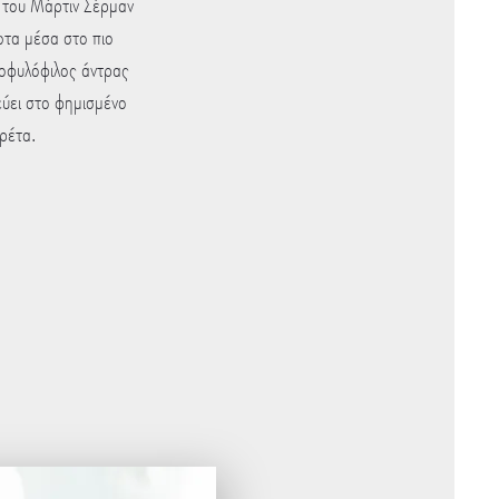
του Μάρτιν Σέρμαν
ωτα μέσα στο πιο
οφυλόφιλος άντρας
ύει στο φημισμένο
κρέτα.