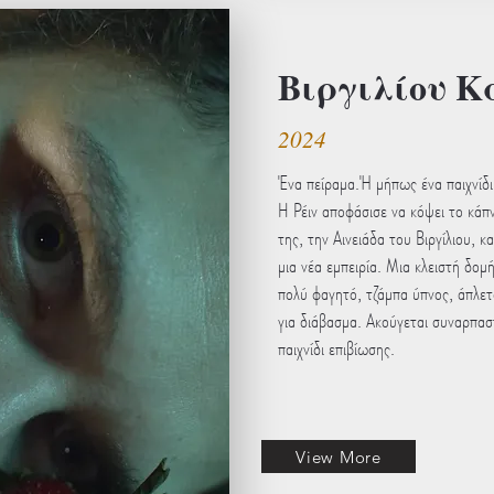
Βιργιλίου Κ
2024
Ένα πείραμα.Ή μήπως ένα παιχνίδι
Η Ρέιν αποφάσισε να κόψει το κάπν
της, την Αινειάδα του Βιργίλιου, κ
μια νέα εμπειρία. Μια κλειστή δομή
πολύ φαγητό, τζάμπα ύπνος, άπλε
για διάβασμα. Ακούγεται συναρπαστ
παιχνίδι επιβίωσης.
View More