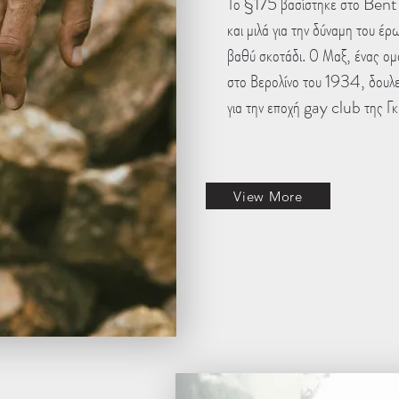
Το §175 βασίστηκε στο Bent 
και μιλά για την δύναμη του έρ
βαθύ σκοτάδι. Ο Μαξ, ένας ομ
στο Βερολίνο του 1934, δουλε
για την εποχή gay club της Γ
View More