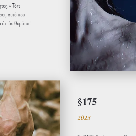
ητες.» Τότε
άσει, αυτό που
 ότι δε θυμάται!
§175
2023